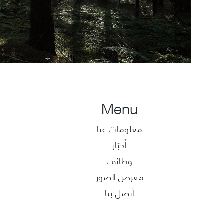
Menu
معلومات عنا
ﺃَﺧﺒَﺎﺭ
وظائف
معرض الصور
أتصل بنا