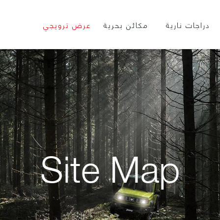
دراجات نارية
مكائن بحرية
عرض ترويجي
Site Map