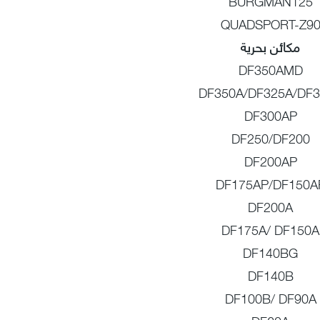
BURGMAN125
QUADSPORT-Z9
مكائن بحرية
DF350AMD
DF350A/DF325A/DF
DF300AP
DF250/DF200
DF200AP
DF175AP/DF150A
DF200A
DF175A/ DF150A
DF140BG
DF140B
DF100B/ DF90A