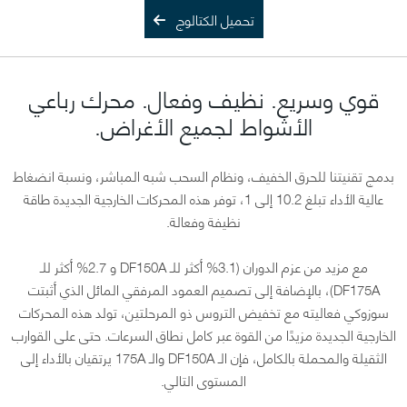
تحميل الكتالوج
قوي وسريع. نظيف وفعال. محرك رباعي
الأشواط لجميع الأغراض.
بدمج تقنيتنا للحرق الخفيف، ونظام السحب شبه المباشر، ونسبة انضغاط
عالية الأداء تبلغ 10.2 إلى 1، توفر هذه المحركات الخارجية الجديدة طاقة
نظيفة وفعالة.
مع مزيد من عزم الدوران (3.1% أكثر للـ DF150A و 2.7% أكثر للـ
DF175A)، بالإضافة إلى تصميم العمود المرفقي المائل الذي أثبتت
سوزوكي فعاليته مع تخفيض التروس ذو المرحلتين، تولد هذه المحركات
الخارجية الجديدة مزيدًا من القوة عبر كامل نطاق السرعات. حتى على القوارب
الثقيلة والمحملة بالكامل، فإن الـ DF150A والـ 175A يرتقيان بالأداء إلى
المستوى التالي.