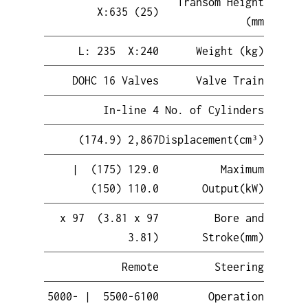
Transom Height
X:635 (25)
(mm
L: 235 X:240
Weight (kg)
DOHC 16 Valves
Valve Train
In-line 4
No. of Cylinders
2,867 (174.9)
Displacement(cm³)
129.0 (175) |
Maximum
110.0 (150)
Output(kW)
97 x 97 (3.81 x
Bore and
3.81)
Stroke(mm)
Remote
Steering
5500-6100 | 5000-
Operation