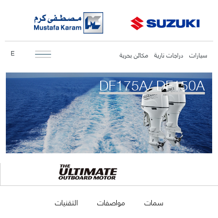
E
سيارات
دراجات نارية
مكائن بحرية
DF175A/ DF150A
سمات
مواصفات
التقنيات