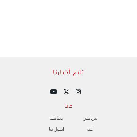
تابع أخبارنا
عنا
من نحن
وظائف
ﺃَﺧﺒَﺎﺭ
اتصل بنا