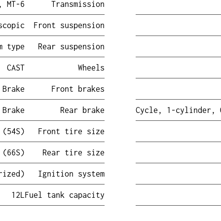
6-speed, MT
Transmission
scopic
Front suspension
m type
Rear suspension
CAST
Wheels
 Brake
Front brakes
 Brake
Rear brake
 (54S)
Front tire size
 (66S)
Rear tire size
rized)
Ignition system
12L
Fuel tank capacity