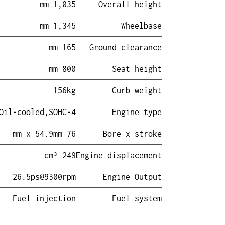
1,035 mm
Overall height
1,345 mm
Wheelbase
165 mm
Ground clearance
800 mm
Seat height
156kg
Curb weight
4-Cycle, 1-cylinder, Oil-cooled,SOHC
Engine type
76 mm x 54.9mm
Bore x stroke
2
49 cm³
Engine displacement
26.5ps@9300rpm
Engine Output
Fuel inje
ction
Fuel system