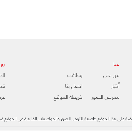
عنا
روا
من نحن
وظائف
الخ
ﺃَﺧﺒَﺎﺭ
اتصل بنا
قطع
معرض الصور
خريطة الموقع
عر
ضة على هذا الموقع خاضعة للتوفر. الصور والمواصفات الظاهرة في الموقع قد 