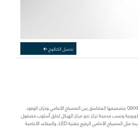
تحميل الكتالوج
دراجة GIXXER 2020 هي دراجة شارع بسعة 150 سم³ تجمع بين تصميم رياضي مع تسارع قوي واقتصاد ممتاز في استهلاك الوقود. تُحتفل GIXXER بتصميمها المتناسق بين المصباح الأمامي وخزان الوقود
الأوروبية ونسب مدمجة تركز نحو مركز الهيكل لخلق أسلوب مصقول
وأنيق. بالإضافة إلى خزان الوقود ذو الشكل الديناميكي والغطاء، يتم تعزيز الانطباع الرياضي للدراجة GIXXER الجديدة من خلال اعتماد مكونات جديدة مثل المصباح الأمامي الرفيع بتقنية LED، والمقاعد الأمامية