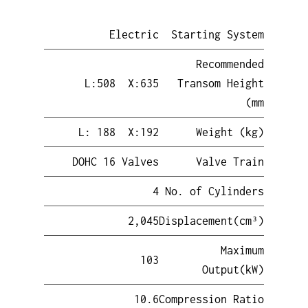
Electric
Starting System
Recommended
L:508 X:635
Transom Height
(mm
L: 188 X:192
Weight (kg)
DOHC 16 Valves
Valve Train
4
No. of Cylinders
2,045
Displacement(cm³)
Maximum
103
Output(kW)
10.6
Compression Ratio