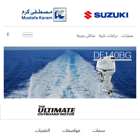
E
سيارات
دراجات نارية
مكائن بحرية
DF140BG
سمات
مواصفات
التقنيات