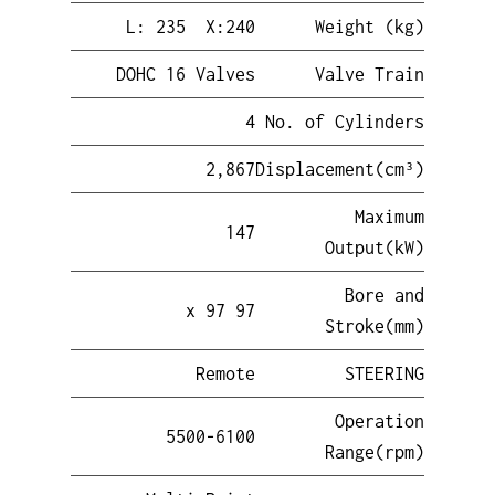
L: 235 X:240
Weight (kg)
DOHC 16 Valves
Valve Train
4
No. of Cylinders
2,867
Displacement(cm³)
Maximum
147
Output(kW)
Bore and
97 x 97
Stroke(mm)
Remote
STEERING
Operation
5500-6100
Range(rpm)