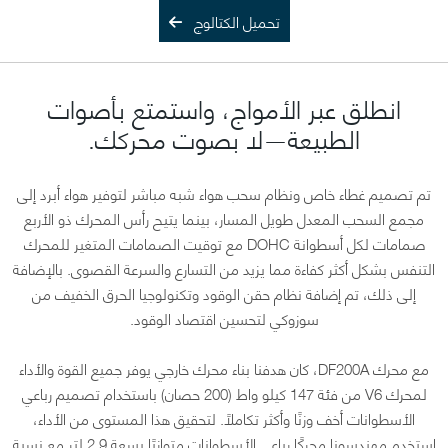
تحميل الكتالوج
انطلق عبر الأمواج، واستمتع بأصوات
الطبيعة—لا بصوت محركك.
تم تصميم غطاء خاص ونظام سحب هواء شبه مباشر لتوفير هواء أبرد إلى
مجمع السحب المعدل طويل المسار، بينما يتيح رأس المحرك ذو الأربع
صمامات لكل أسطوانة DOHC مع توقيت الصمامات المتغير للمحرك
التنفس بشكل أكثر كفاءة مما يزيد من التسارع والسرعة القصوى. بالإضافة
إلى ذلك، تم إضافة نظام حقن الوقود وتكنولوجيا الحرق الخفيف من
سوزوكي لتحسين اقتصاد الوقود.
مع محرك DF200A، كان هدفنا بناء محرك خارجي يوفر جميع القوة والأداء
لمحرك V6 من فئة 147 كيلو واط (200 حصان) باستخدام تصميم رباعي
الأسطوانات أخف وزنًا وأكثر تكاملًا. لتحقيق هذا المستوى من الأداء،
استخدم مهندسونا محركًا رباعي الأسطوانات متوازيًا بسعة 2.9 لتر مع نسبة