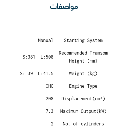
مواصفات
Manual
Starting System
Recommended Tramsom
S:381 L:508
Height (mm)
S: 39 L:41.5
Weight (kg)
OHC
Engine Type
208
Displacement(cm³)
7.3
Maximum Output(kW)
2
No. of cylinders