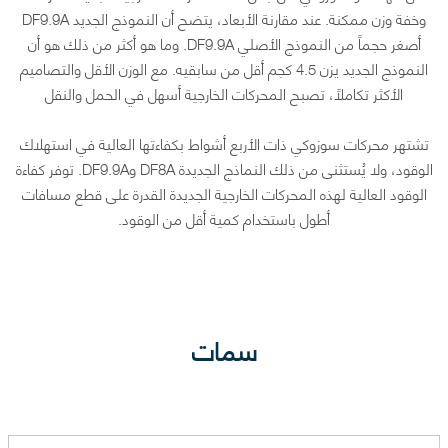
وخفة وزن ممكنة. عند مقارنة الأبعاد، يتضح أن النموذج الجديد DF9.9A
أصغر حجماً من النموذج الأصلي DF9.9A. وما هو أكثر من ذلك هو أن
النموذج الجديد يزن 4.5 كجم أقل من سابقيه. مع الوزن الأقل والتصاميم
الأكثر تكاملاً، تصبح المحركات الخارجية أسهل في الحمل والنقل
تشتهر محركات سوزوكي ذات الأربع أشواط بكفاءتها العالية في استهلاك
الوقود، ولا يُستثنى من ذلك النماذج الجديدة DF8A وDF9.9A. توفر كفاءة
الوقود العالية لهذه المحركات الخارجية الجديدة القدرة على قطع مسافات
أطول باستخدام كمية أقل من الوقود.
سمات