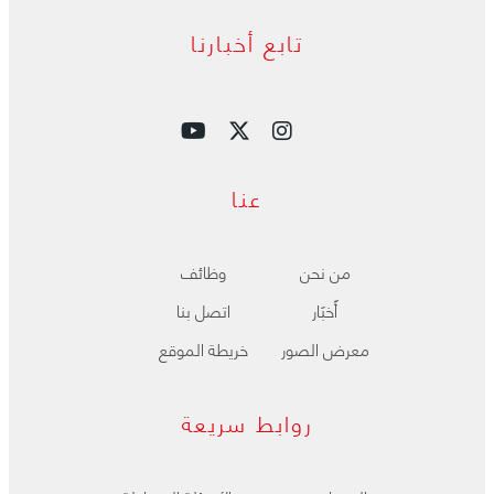
تابع أخبارنا
عنا
من نحن
وظائف
ﺃَﺧﺒَﺎﺭ
اتصل بنا
معرض الصور
خريطة الموقع
روابط سريعة