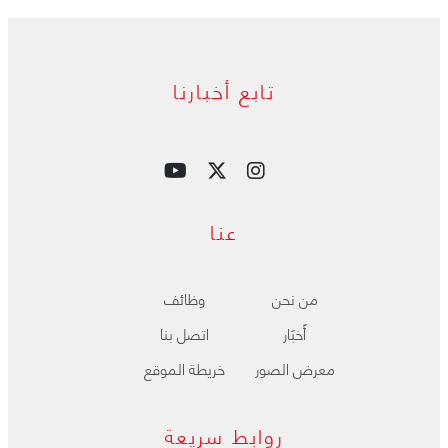
تابع أخبارنا
عنا
من نحن
وظائف
ﺃَﺧﺒَﺎﺭ
اتصل بنا
معرض الصور
خريطة الموقع
روابط سريعة