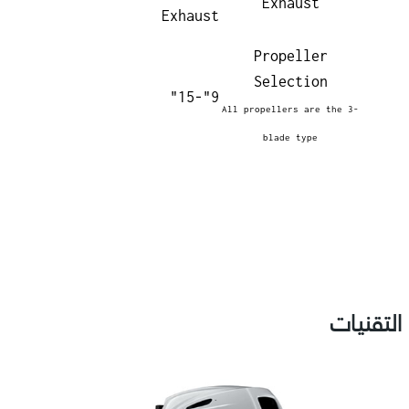
Exhaust
Exhaust
Propeller
Selection
9"-15"
All propellers are the 3-
blade type
التقنيات